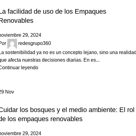
NOVEDADES
La facilidad de uso de los Empaques
Renovables
noviembre 29, 2024
Por
redesgrupo360
La sostenibilidad ya no es un concepto lejano, sino una realida
que afecta nuestras decisiones diarias. En es...
Continuar leyendo
29
Nov
NOVEDADES
Cuidar los bosques y el medio ambiente: El rol
de los empaques renovables
noviembre 29, 2024