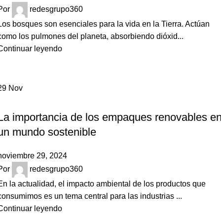
Por
redesgrupo360
Los bosques son esenciales para la vida en la Tierra. Actúan
como los pulmones del planeta, absorbiendo dióxid...
Continuar leyendo
29
Nov
NOVEDADES
La importancia de los empaques renovables e
un mundo sostenible
noviembre 29, 2024
Por
redesgrupo360
En la actualidad, el impacto ambiental de los productos que
consumimos es un tema central para las industrias ...
Continuar leyendo