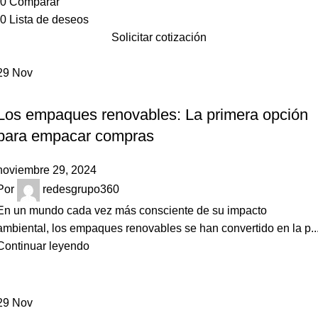
0
Comparar
0
Lista de deseos
Solicitar cotización
29
Nov
NOVEDADES
Los empaques renovables: La primera opción
para empacar compras
noviembre 29, 2024
Por
redesgrupo360
En un mundo cada vez más consciente de su impacto
ambiental, los empaques renovables se han convertido en la p..
Continuar leyendo
29
Nov