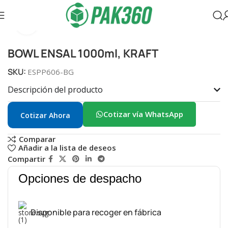
Clic para ampliar
Inicio
Recipientes de papel
Bowl
BOWL ENSAL 1000ml, KRAFT
SKU:
ESPP606-BG
Descripción del producto
Cotizar vía WhatsApp
Cotizar Ahora
Comparar
Añadir a la lista de deseos
Compartir
Opciones de despacho
Disponible para recoger en fábrica