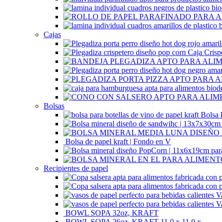
Cajas
Caja Crisp
Bolsas
Bolsa 
Bolsa de papel kraft | Fondo en V
Recipientes de papel
V
V
BOWL SOPA 32oz, KRAFT
BOWL SOPA 26oz, KRAFT 11.0 x 11.0 x