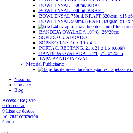
BOWL ENSAL 1500ml, KRAFT
BOWL ENSAL 1000ml, KRAFT
BOWL ENSAL 750ml, KRAFT 320gsm, x15 x6
BOWL ENSAL 500ml, KRAFT 320gsm, x15 x 4
BANDEJA OVALADA 10"*8" 26*20cm
SOPERO CUADRADO
SOPERO 12oz, 16 x 16 x 4.5
PORTAC. RECTANG. 21 x 21 x 1 x (copia)
BANDEJA OVALADA 12"*8,5" 30*20cm
TAPA BANDEJA OVAL
Material Publicitario
Tarjetas de p
Nosotros
Contacto
Blog
Acceso / Registro
0
Comparar
0
Lista de deseos
Solicitar cotización
Cerrar