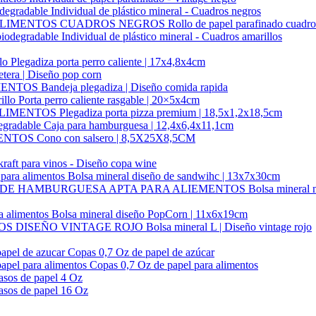
Individual de plástico mineral - Cuadros negros
Rollo de papel parafinado cuadr
Individual de plástico mineral - Cuadros amarillos
Plegadiza porta perro caliente | 17x4,8x4cm
etera | Diseño pop corn
Bandeja plegadiza | Diseño comida rapida
Porta perro caliente rasgable | 20×5x4cm
Plegadiza porta pizza premium | 18,5x1,2x18,5cm
Caja para hamburguesa | 12,4x6,4x11,1cm
Cono con salsero | 8,5X25X8,5CM
kraft para vinos - Diseño copa wine
Bolsa mineral diseño de sandwihc | 13x7x30cm
Bolsa mineral 
Bolsa mineral diseño PopCorn | 11x6x19cm
Bolsa mineral L | Diseño vintage rojo
Copas 0,7 Oz de papel de azúcar
Copas 0,7 Oz de papel para alimentos
asos de papel 4 Oz
asos de papel 16 Oz