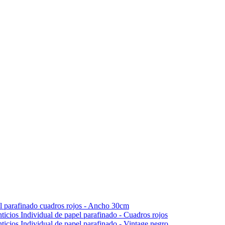
l parafinado cuadros rojos - Ancho 30cm
Individual de papel parafinado - Cuadros rojos
Individual de papel parafinado - Vintage negro