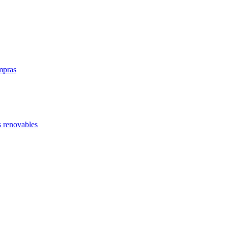
mpras
s renovables