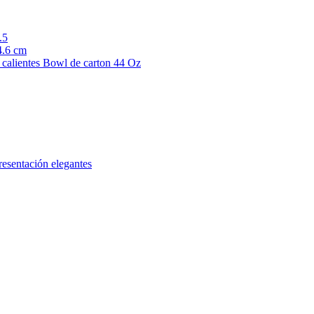
.5
.6 cm
Bowl de carton 44 Oz
resentación elegantes